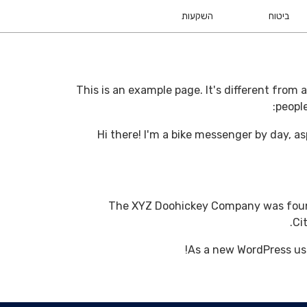
ביטוח
השקעות
This is an example page. It's different from 
people
Hi there! I'm a bike messenger by day, as
The XYZ Doohickey Company was founde
Ci
As a new WordPress us