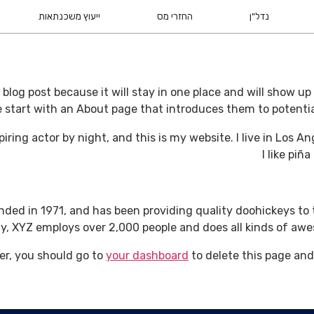
נדל"ן
החזרי מס
ייעוץ משכנתאות
a blog post because it will stay in one place and will show u
 start with an About page that introduces them to potential s
piring actor by night, and this is my website. I live in Los
I like piñ
d in 1971, and has been providing quality doohickeys to t
ty, XYZ employs over 2,000 people and does all kinds of a
er, you should go to
your dashboard
to delete this page and