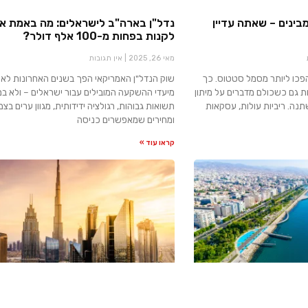
בינים – שאתה עדיין
נדל"ן בארה"ב לישראלים: מה באמת א
לקנות בפחות מ-100 אלף דולר?
מאי 26, 2025
אין תגובות
הפכו ליותר מסמל סטטוס. כך
שוק הנדל"ן האמריקאי הפך בשנים האחרונות לא
ות גם כשכולם מדברים על מיתון
מיעדי ההשקעה המובילים עבור ישראלים – ולא ב
נה. ריביות עולות, עסקאות
תשואות גבוהות, רגולציה ידידותית, מגוון ערים בצמ
ומחירים שמאפשרים כניסה
קראו עוד »